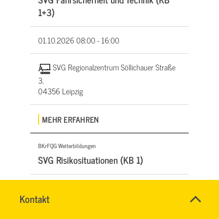
1+3)
01.10.2026
08:00 - 16:00
SVG Regionalzentrum Söllichauer Straße
3,
04356 Leipzig
MEHR ERFAHREN
BKrFQG Weiterbildungen
SVG Risikosituationen (KB 1)
02.10.2026
08:00 - 16:00
SVG-
Name
Kontakt
*
Wiki
CORNELIA
Ansprechpersonen
SVG Regionalzentrum Söllichauer Straße
MAI
Firma