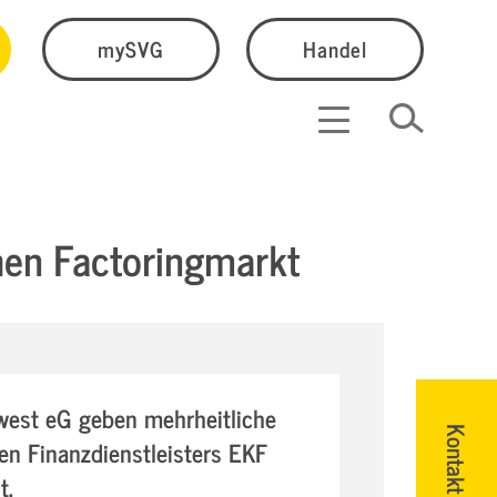
mySVG
Handel
hen Factoringmarkt
est eG geben mehrheitliche
Kontakt
en Finanzdienstleisters EKF
t.