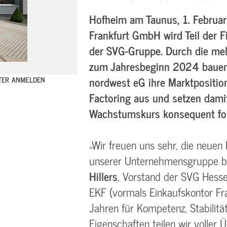
Hofheim am Taunus, 1. Februar
Frankfurt GmbH wird Teil der F
der SVG-Gruppe. Durch die me
zum Jahresbeginn 2024 bauen
nordwest eG ihre Marktpositio
TTER ANMELDEN
Factoring aus und setzen dami
Wachstumskurs konsequent for
„Wir freuen uns sehr, die neuen 
unserer Unternehmensgruppe be
Hillers
, Vorstand der SVG Hesse
EKF (vormals Einkaufskontor Fra
Jahren für Kompetenz, Stabilität
Eigenschaften teilen wir voller