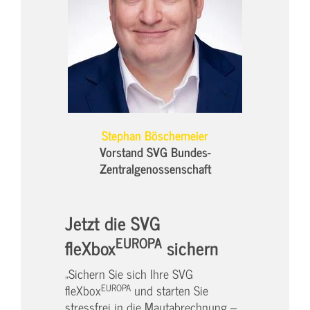
Stephan Böschemeier
Vorstand SVG Bundes-
Zentralgenossenschaft
Jetzt die SVG
EUROPA
fleXbox
sichern
„Sichern Sie sich Ihre SVG
EUROPA
fleXbox
und starten Sie
stressfrei in die Mautabrechnung –