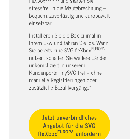
fleXbox
und starten Sie
stressfrei in die Mautabrechnung –
bequem, zuverlässig und europaweit
einsetzbar.
Installieren Sie die Box einmal in
Ihrem Lkw und fahren Sie los. Wenn
EUROPA
Sie bereits eine SVG fleXbox
nutzen, schalten Sie weitere Länder
unkompliziert in unserem
Kundenportal mySVG frei – ohne
manuelle Registrierungen oder
zusätzliche Bezahlvorgänge“
Jetzt unverbindliches
Angebot für die SVG
EUROPA
fleXbox
anfordern