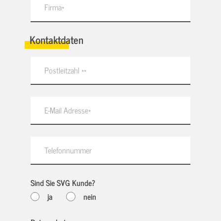
Kontaktdaten
Sind Sie SVG Kunde?
ja
nein