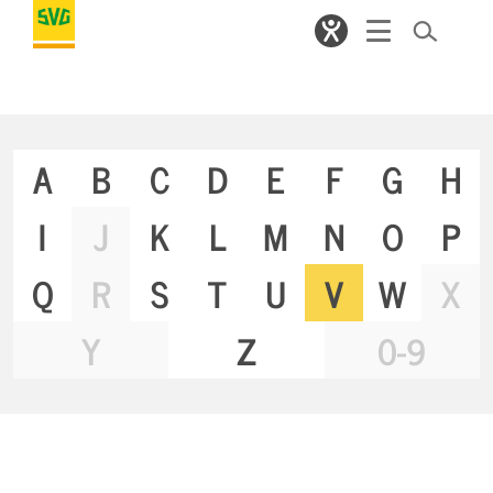
A
B
C
D
E
F
G
H
I
J
K
L
M
N
O
P
Q
R
S
T
U
V
W
X
Y
Z
0-9