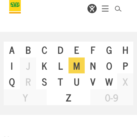
A
B
C
D
E
F
G
H
I
J
K
L
M
N
O
P
Q
R
S
T
U
V
W
X
Y
Z
0-9