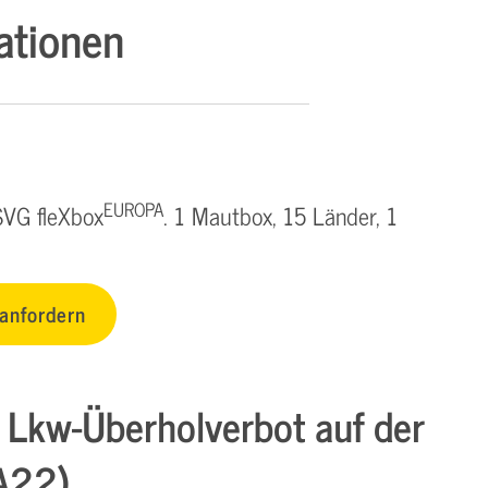
ationen
EUROPA
SVG fleXbox
. 1 Mautbox, 15 Länder, 1
 anfordern
 Lkw-Überholverbot auf der
A22)