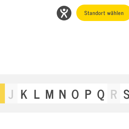
Standort wählen
J
K
L
M
N
O
P
Q
R