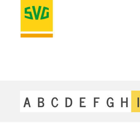
A
B
C
D
E
F
G
H
I