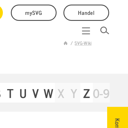
mySVG
Handel
SVG-Wiki
S
T
U
V
W
X
Y
Z
0-9
Kontakt