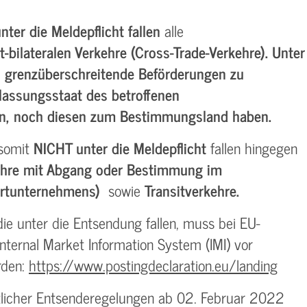
nter die Meldepflicht fallen
alle
t-bilateralen Verkehre (Cross-Trade-Verkehre). Unter
i grenzüberschreitende Beförderungen zu
lassungsstaat des betroffenen
n, noch diesen zum Bestimmungsland haben.
 somit
NICHT unter die Meldepflicht
fallen hingegen
kehre mit Abgang oder Bestimmung im
ortunternehmens)
sowie
Transitverkehre.
ie unter die Entsendung fallen, muss bei EU-
ternal Market Information System (IMI) vor
rden:
https://www.postingdeclaration.eu/landing
itlicher Entsenderegelungen ab 02. Februar 2022