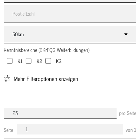
Kenntnisbereiche (BKrFQG Weiterbildungen)
K1
K2
K3
Mehr
Filteroptionen anzeigen
pro Seite
Seite
von
1