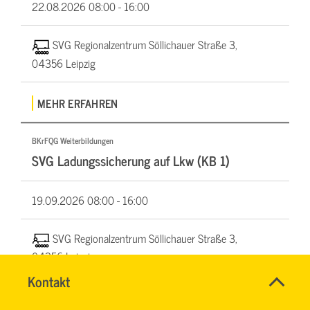
22.08.2026
08:00 - 16:00
SVG Regionalzentrum Söllichauer Straße 3,
04356 Leipzig
MEHR ERFAHREN
BKrFQG Weiterbildungen
SVG Ladungssicherung auf Lkw (KB 1)
19.09.2026
08:00 - 16:00
SVG Regionalzentrum Söllichauer Straße 3,
04356 Leipzig
SVG-
Name
Kontakt
*
Wiki
CORNELIA
Ansprechpersonen
MEHR ERFAHREN
MAI
Firma