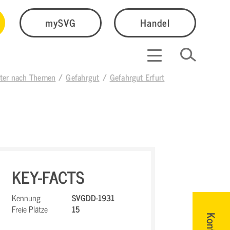
mySVG
Handel
lter nach Themen
Gefahrgut
Gefahrgut Erfurt
KEY-FACTS
Kennung
SVGDD-1931
Freie Plätze
15
Kontakt