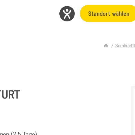
Standort wählen
Seminarfi
FURT
nnen (2,5 Tage)